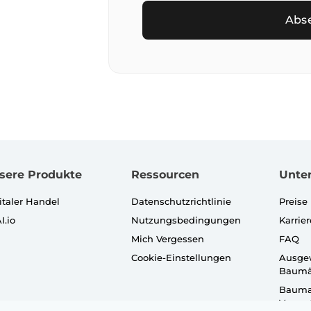
Abs
sere Produkte
Ressourcen
Unte
italer Handel
Datenschutzrichtlinie
Preise
I.io
Nutzungsbedingungen
Karrier
Mich Vergessen
FAQ
Cookie-Einstellungen
Ausge
Baumä
Bauma
Verans