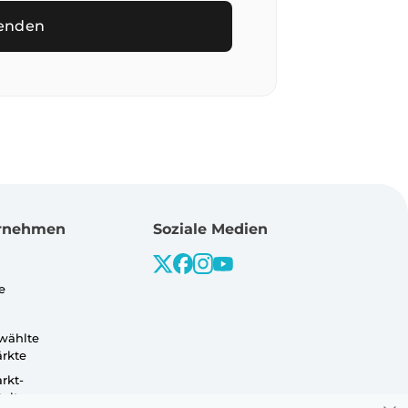
enden
rnehmen
Soziale Medien
e
wählte
rkte
rkt-
taltungen