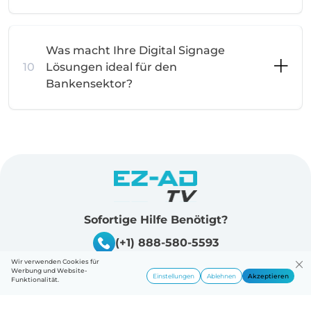
Was macht Ihre Digital Signage
10
Lösungen ideal für den
Bankensektor?
Sofortige Hilfe Benötigt?
(+1) 888-580-5593
Wir verwenden Cookies für
Werbung und Website-
Unternehmen
Ressourcen
Einstellungen
Ablehnen
Akzeptieren
Funktionalität.
Preise
Datenschutzrichtlinie