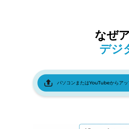
なぜア
デジ
パソコンまたはYouTubeからア