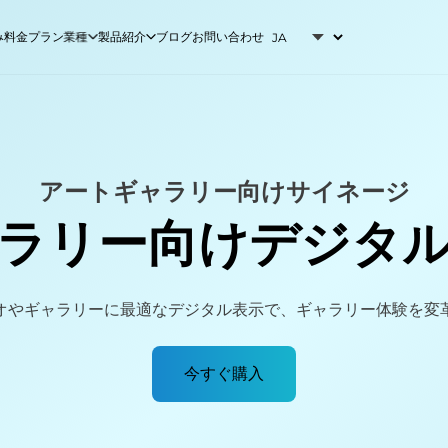
み
料金プラン
業種
製品紹介
ブログ
お問い合わせ
アートギャラリー
フランチャイズ
自動車
スーパーマーケット
POSの全商品をシンプルで自
動化されたECサイトに表示し
銀行
フィットネスジム
ます。
アートギャラリー向けサイネージ
ブライダル
ホームセンター
ラリー向けデジタ
ビジネス
医療
EZ-AIは、お客様のデータで
カンナビス
飲食業
カスタムトレーニングされた
AIアシスタントで、日々の業
教会
ホテル
オやギャラリーに最適なデジタル表示で、ギャラリー体験を変
務を自動化します。
映画館
コインランドリー
歯科医院
美術館・博物館
今すぐ購入
教育
レストラン
イベント
小売業