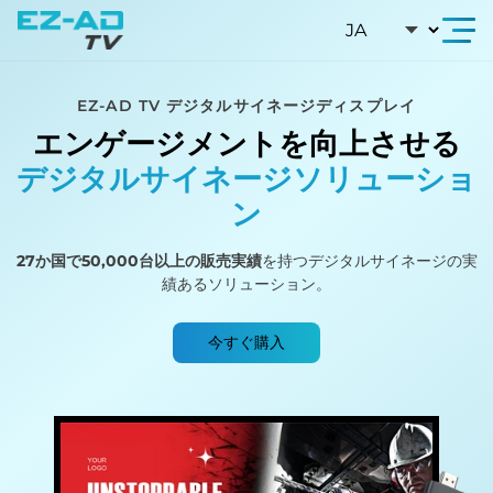
Skip To Content
EZ-AD TV デジタルサイネージディスプレイ
エンゲージメントを向上させる
デジタルサイネージソリューショ
ン
27か国で50,000台以上の販売実績
を持つデジタルサイネージの実
績あるソリューション。
今すぐ購入
小売、プロモーション、サービス業で活用される7種類