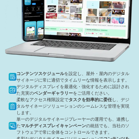
コンテンツスケジュール
を設定し、屋外・屋内のデジタル
サイネージに常に適切でタイムリーな情報を表示します。
デジタルディスプレイを最適化・強化するために設計され
た充実の
ベンダーギャラリー
をご活用ください。
柔軟なアクセス権限設定で
タスクを効率的に委任
し、デジ
タルサイネージソリューションのシームレスな管理を実現
します。
単一のデジタルサイネージプレーヤーの運用でも、連携し
た
マルチディスプレイキャンペーン
の統括でも、当社のソ
フトウェアで常に全体をコントロールできます。
多彩なデジタルサイネージソリューションで
コンテンツを