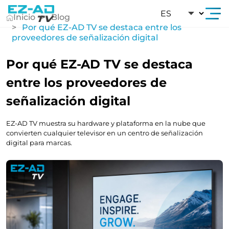
Ir Al Contenido
Inicio
Blog
Por qué EZ-AD TV se destaca entre los
proveedores de señalización digital
Por qué EZ-AD TV se destaca
entre los proveedores de
señalización digital
EZ-AD TV muestra su hardware y plataforma en la nube que
convierten cualquier televisor en un centro de señalización
digital para marcas.