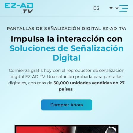
Skip To Content
PANTALLAS DE SEÑALIZACIÓN DIGITAL EZ-AD TV:
Impulsa la interacción con
Soluciones de Señalización
Digital
Comienza gratis hoy con el reproductor de señalización
digital EZ-AD TV. Una solución probada para pantallas
digitales, con más de
50,000 unidades vendidas en 27
países.
.
Comprar Ahora
Carrusel visual con siete plantillas de señalizaci