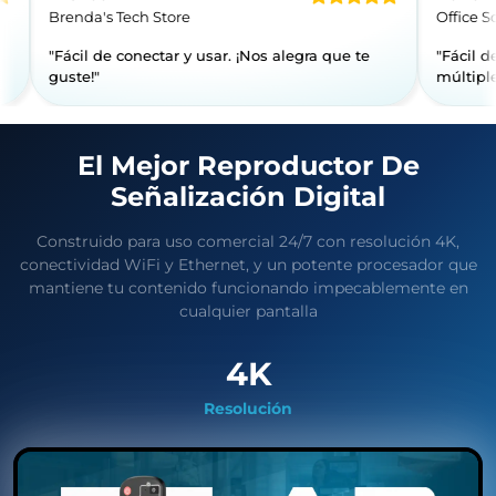
Brenda's Tech Store
 de usar."
"Fácil de conectar y usar. ¡Nos alegra
guste!"
El Mejor Reproductor De
Señalización Digital
Construido para uso comercial 24/7 con resolución 4K,
conectividad WiFi y Ethernet, y un potente procesador que
mantiene tu contenido funcionando impecablemente en
cualquier pantalla
4K
Resolución