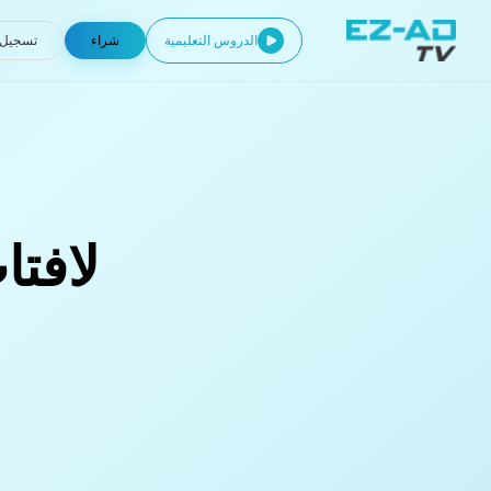
الدروس التعليمية
شراء
تسجيل 
معر
السي
البن
الأ
لافت
الأع
القن
الكن
السي
طب 
التع
الفع