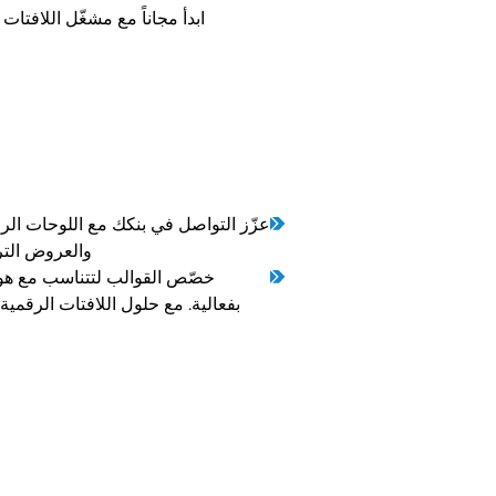
ابدأ مجاناً مع مشغّل اللافتات الرقمية EZ-AD TV اليوم! حل مُثبت للافت
عزّز التواصل في بنكك مع اللوحات الرق
والعروض الترو
خصّص القوالب لتتناسب مع هو
بفعالية. مع حلول اللافتات الرقم