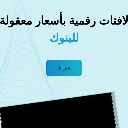
افتات رقمية بأسعار معقولة
للبنوك
اشترِ الآن