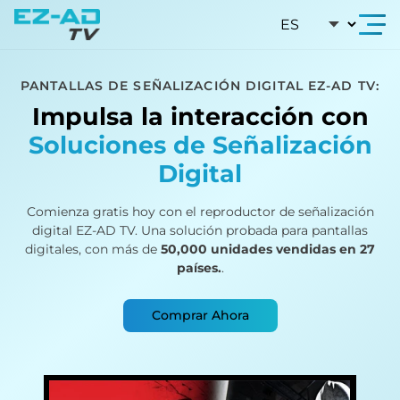
Skip To Content
PANTALLAS DE SEÑALIZACIÓN DIGITAL EZ-AD TV:
Impulsa la interacción con
Soluciones de Señalización
Digital
Comienza gratis hoy con el reproductor de señalización
digital EZ-AD TV. Una solución probada para pantallas
digitales, con más de
50,000 unidades vendidas en 27
países.
.
Comprar Ahora
Carrusel visual con siete plantillas de señalizaci