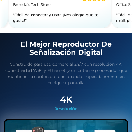
Brenda's Tech Store
de usar."
"Fácil de conectar y usar. ¡Nos alegra
guste!"
El Mejor Reproductor De
Señalización Digital
Construido para uso comercial 24/7 con resolución 4K,
conectividad WiFi y Ethernet, y un potente procesador que
mantiene tu contenido funcionando impecablemente en
cualquier pantalla
4K
Resolución